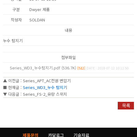
구분
Dwyer 제품
작성자
SOLDAN
내용
누수 탐지기
첨부파일
Series_WD3_누수탐지기.pdf (536.7K)
[512]
DATE : 2018-07-12 10:11:50
▲ 이전글 :
Series_APT_AC전원 변압기
■ 현재글 :
Series_WD3_누수 탐지기
▼ 다음글 :
Series_FS-2_유량 스위치
제품문의
카달로그
기술자료