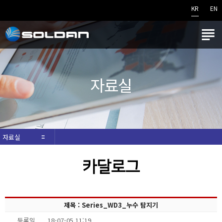
KR
EN

자료실
자료실
카달로그
제목 : Series_WD3_누수 탐지기
등록일
18-07-05 11:19