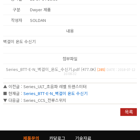
구분
Dwyer 제품
작성자
SOLDAN
내용
벽걸이 온도 수신기
첨부파일
Series_BTT-E-N_벽걸이_온도_수신기.pdf (477.0K)
[285]
DATE : 2018-07-12
10:08:32
▲ 이전글 :
Series_ULT_초음파 레벨 트랜스미터
■ 현재글 :
Series_BTT-E-N_벽걸이 온도 수신기
▼ 다음글 :
Series_CCS_전류스위치
제품문의
카달로그
기술자료