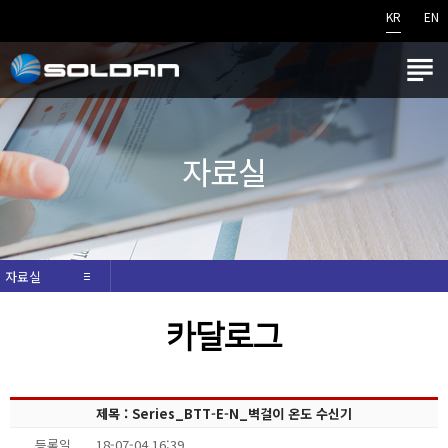
KR
EN

자료실
자료실
카달로그
제목 : Series_BTT-E-N_벽걸이 온도 수신기
등록일
18-07-04 16:39