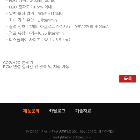
- H2O 범위 : 0-60mmol/mol
- H2O 정확도 : 1.5% 이내
- 압력 보상 범위 : 50kPa-115kPa
- 최대 가스 유량 : 1 liter/min
- 출력 신호 : 2개의 아날로그 0-2.5V or 0-5V 2개의 4-20mA
- 펌프 유량 : (기본)0.75 liter/min
- 디스플레이 사이즈 : 약 4 x 5.5 cm2
CO2/H2O 분석기
PC와 연결 실시간 값 관측 및 저장 가능
제품문의
카달로그
기술자료
(우)05854 서울 송파구 송파대로 201, B동 1208호 (테라타워2)
E-mail:
jhkim@soldan.co.kr