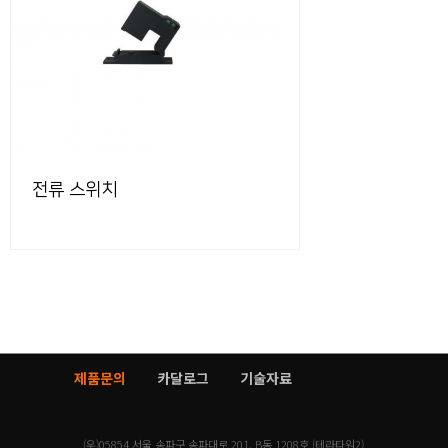
전류 스위치
제품문의
카달로그
기술자료
(우)05854 서울 송파구 송파대로 201, B동 1208호 (테라타워2)